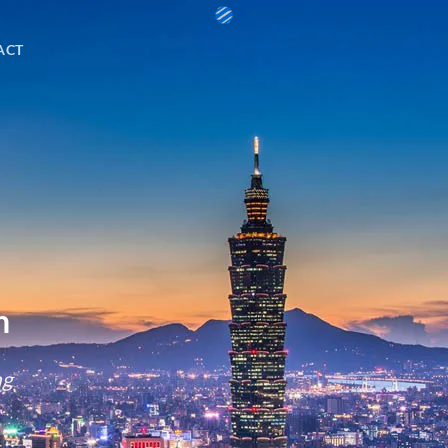
ACT
n
ng